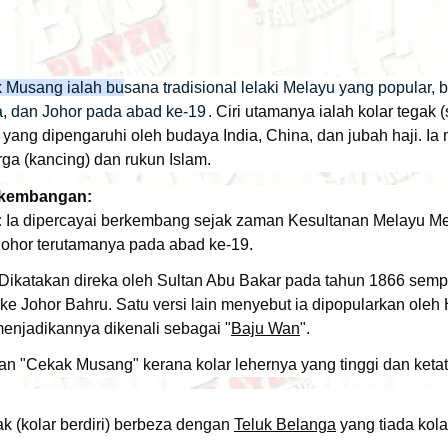
Musang ialah busana tradisional lelaki Melayu yang popular, be
, dan Johor pada abad ke-19
. Ciri utamanya ialah kolar tegak (
 yang dipengaruhi oleh budaya India, China, dan jubah haji. 
ga (kancing) dan rukun Islam.
rkembangan:
:
Ia dipercayai berkembang sejak zaman Kesultanan Melayu M
 Johor terutamanya pada abad ke-19.
Dikatakan direka oleh Sultan Abu Bakar pada tahun 1866 sem
 ke Johor Bahru. Satu versi lain menyebut ia dipopularkan oleh
menjadikannya dikenali sebagai "
Baju Wan
".
 "Cekak Musang" kerana kolar lehernya yang tinggi dan ketat 
ak (kolar berdiri) berbeza dengan
Teluk Belanga
yang tiada kola