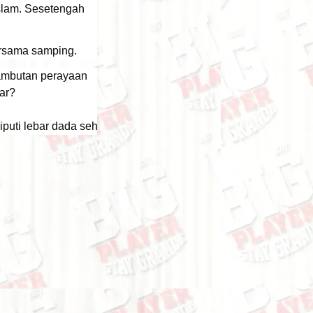
slam. Sesetengah
ersama samping.
sambutan perayaan
ar?
uti lebar dada sehingga 38 inci dan lilitan 76 inci keseluruhan