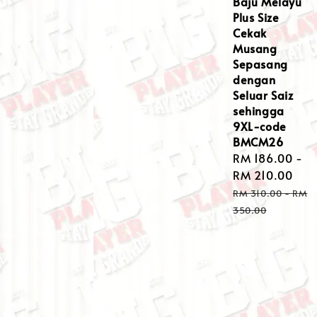
Baju Melayu
Plus Size
Cekak
Musang
Sepasang
dengan
Seluar Saiz
sehingga
9XL-code
BMCM26
Sale
RM 186.00
-
price
RM 210.00
Regular
RM 310.00
-
RM
price
350.00