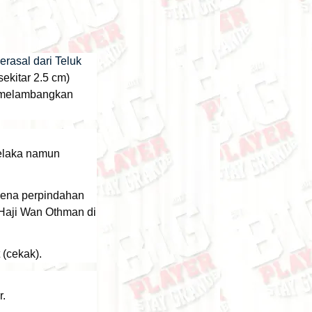
rasal dari Teluk
sekitar 2.5 cm)
Ia melambangkan
elaka namun
pena perpindahan
 Haji Wan Othman di
(cekak).
r.