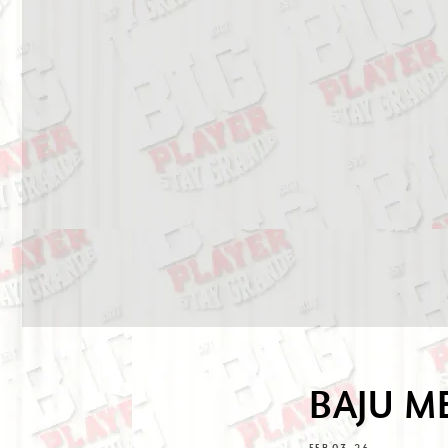
BAJU M
FEB 03, 26